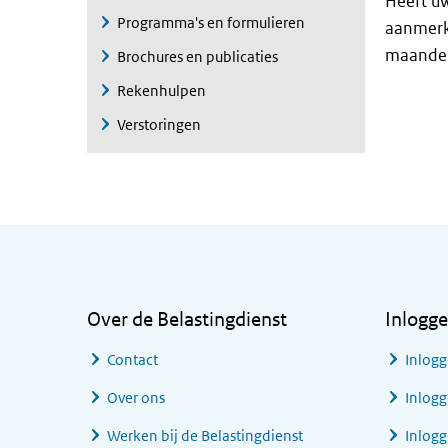
Heeft uw
Programma's en formulieren
aanmerk
maanden 
Brochures en publicaties
Rekenhulpen
Verstoringen
Algemene informatie
Over de Belastingdienst
Inlogg
Contact
Inlogg
Over ons
Inlogg
Werken bij de Belastingdienst
Inlog