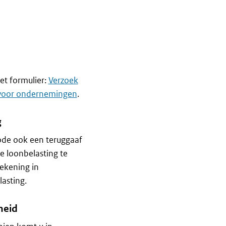
et formulier:
Verzoek
e voor ondernemingen
.
g
iode ook een teruggaaf
e loonbelasting te
ekening in
lasting.
heid