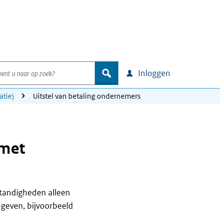
nt u naar op zoek?
zoek
Inloggen
atie)
Uitstel van betaling ondernemers
 met
tandigheden alleen
t geven, bijvoorbeeld