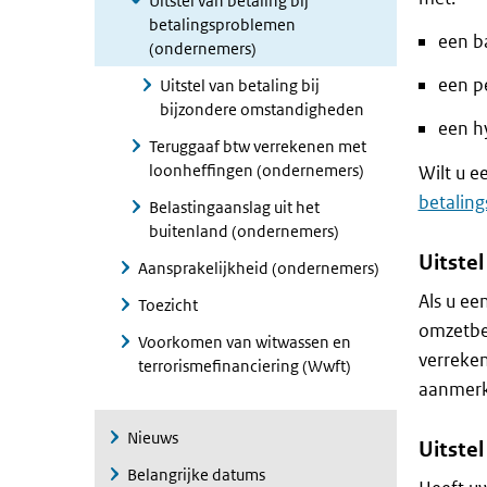
Uitstel van betaling bij
betalingsproblemen
een b
(ondernemers)
een pe
Uitstel van betaling bij
bijzondere omstandigheden
een h
Teruggaaf btw verrekenen met
loonheffingen (ondernemers)
Wilt u e
betaling
Belastingaanslag uit het
buitenland (ondernemers)
Uitste
Aansprakelijkheid (ondernemers)
Als u ee
Toezicht
omzetbel
Voorkomen van witwassen en
verreken
terrorismefinanciering (Wwft)
aanmerki
Nieuws
Uitste
Belangrijke datums