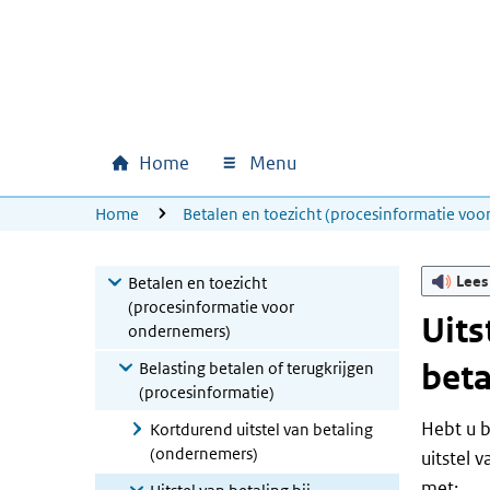
Ga naar hoofdinhoud
Ga direct naar hoofdnavigatie
Ga direct naar footer
Home
Menu
Hoofdnavigatie
U bevindt zich hier:
Home
Betalen en toezicht (procesinformatie vo
Lees
Betalen en toezicht
(procesinformatie voor
Uits
ondernemers)
bet
Belasting betalen of terugkrijgen
(procesinformatie)
Hebt u 
Kortdurend uitstel van betaling
(ondernemers)
uitstel 
met: