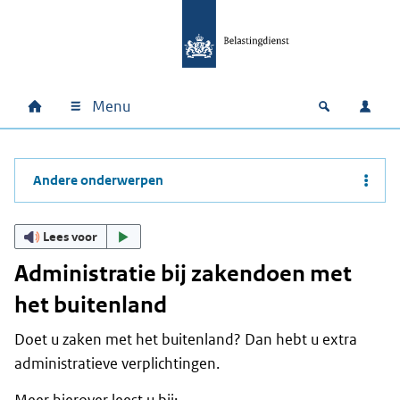
Ga naar hoofdinhoud
Ga direct naar hoofdnavigatie
Ga direct naar footer
Menu
Home
Open zoek
Inlo
Hoofdnavigatie
Andere onderwerpen
Lees voor
Administratie bij zakendoen met
het buitenland
Doet u zaken met het buitenland? Dan hebt u extra
administratieve verplichtingen.