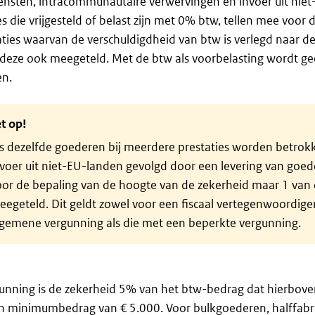
ensten, intracommunautaire verwervingen en invoer uit nie
es die vrijgesteld of belast zijn met 0% btw, tellen mee voor 
aties waarvan de verschuldigdheid van btw is verlegd naar 
deze ook meegeteld. Met de btw als voorbelasting wordt ge
n.
t op!
s dezelfde goederen bij meerdere prestaties worden betrok
voer uit niet-EU-landen gevolgd door een levering van goed
or de bepaling van de hoogte van de zekerheid maar 1 van d
egeteld. Dit geldt zowel voor een fiscaal vertegenwoordige
lgemene vergunning als die met een beperkte vergunning.
unning is de zekerheid 5% van het btw-bedrag dat hierboven 
n minimumbedrag van € 5.000. Voor bulkgoederen, halffabr