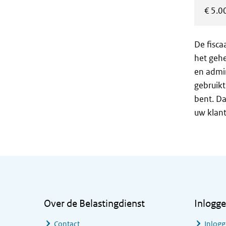
€ 5.0
De fisca
het gehe
en admin
gebruikt
bent. Da
uw klant
Algemene informatie
Over de Belastingdienst
Inlogg
Contact
Inlogg