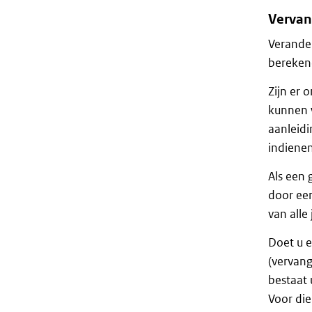
Vervan
Verande
berekend
Zijn er 
kunnen w
aanleidi
indienen
Als een 
door een
van alle
Doet u e
(vervang
bestaat 
Voor die