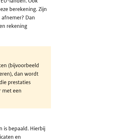
t-EU-landen. Ook
deze berekening. Zijn
de afnemer? Dan
en rekening
ken (bijvoorbeeld
eren), dan wordt
ie prestaties
r met een
is bepaald. Hierbij
icaten en