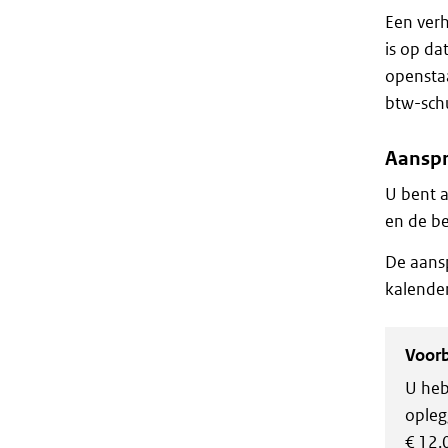
Een verh
is op da
openstaa
btw-schu
Aanspr
U bent a
en de be
De aansp
kalender
Voor
U heb
opleg
€ 12.