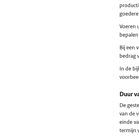
product
goederen
Voeren u
bepalen 
Bij een 
bedrag v
In de bij
voorbee
Duur v
De geste
van de v
einde va
termijn