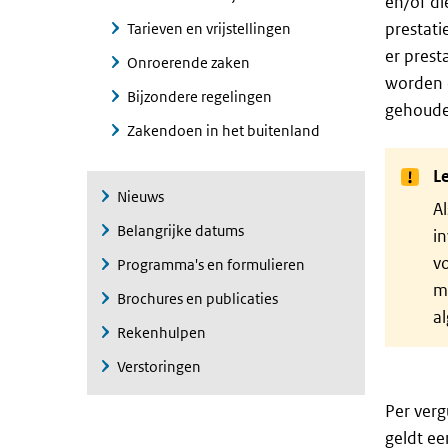
en/of di
prestati
Tarieven en vrijstellingen
er prest
Onroerende zaken
worden 
Bijzondere regelingen
gehoude
Zakendoen in het buitenland
Le
Nieuws
Al
Belangrijke datums
in
vo
Programma's en formulieren
me
Brochures en publicaties
a
Rekenhulpen
Verstoringen
Per verg
geldt ee