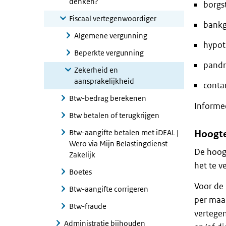
denken?
borgst
Fiscaal vertegenwoordiger
bankga
Algemene vergunning
hypot
Beperkte vergunning
pandr
Zekerheid en
aansprakelijkheid
conta
Btw-bedrag berekenen
Informee
Btw betalen of terugkrijgen
Btw-aangifte betalen met iDEAL |
Hoogte
Wero via Mijn Belastingdienst
De hoogt
Zakelijk
het te v
Boetes
Voor de 
Btw-aangifte corrigeren
per maan
Btw-fraude
vertegen
Administratie bijhouden