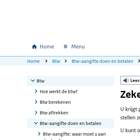
Ga naar hoofdinhoud
Ga direct naar hoofdnavigatie
Ga direct naar footer
Home
Menu
Hoofdnavigatie
U bevindt zich hier:
Home
Btw
Btw-aangifte doen en betalen
Lees
Btw
Hoe werkt de btw?
Zeke
Btw berekenen
U krijgt
Btw aftrekken
stellen 
Btw-aangifte doen en betalen
U kunt o
Btw-aangifte: waar moet u aan