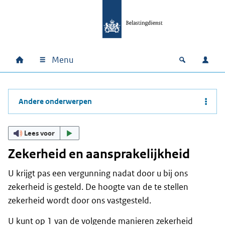
Ga naar hoofdinhoud
Ga direct naar hoofdnavigatie
Ga direct naar footer
Menu
Home
Open zoek
Inlo
Hoofdnavigatie
Andere onderwerpen
Lees voor
Zekerheid en aansprakelijkheid
U krijgt pas een vergunning nadat door u bij ons
zekerheid is gesteld. De hoogte van de te stellen
zekerheid wordt door ons vastgesteld.
U kunt op 1 van de volgende manieren zekerheid