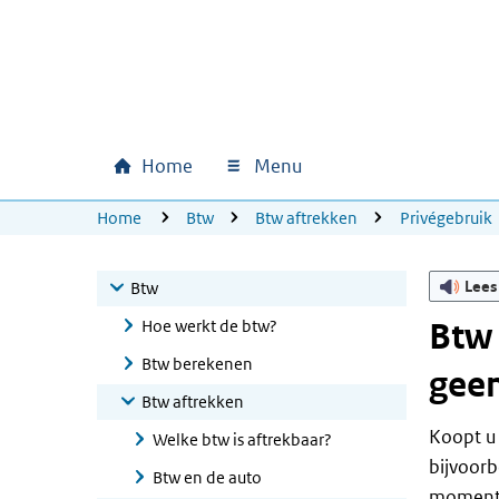
Ga naar hoofdinhoud
Ga direct naar hoofdnavigatie
Ga direct naar footer
Home
Menu
Hoofdnavigatie
U bevindt zich hier:
Home
Btw
Btw aftrekken
Privégebruik
Lees
Btw
Hoe werkt de btw?
Btw 
Btw berekenen
geen
Btw aftrekken
Koopt u 
Welke btw is aftrekbaar?
bijvoorb
Btw en de auto
momente