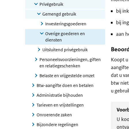
Privégebruik
bij in
Gemengd gebruik
bij i
Investeringsgoederen
Overige goederen en
aan h
diensten
Beoorde
Uitsluitend privégebruik
Koopt u 
Personeelsvoorzieningen, giften
en relatiegeschenken
aangifte
dat u va
Belaste en vrijgestelde omzet
btw niet
Btw-aangifte doen en betalen
u gebrui
Administratie bijhouden
Tarieven en vrijstellingen
Voor
Onroerende zaken
U koo
Bijzondere regelingen
ontva