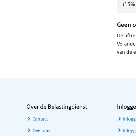
(15% 
Geen co
De aftre
Verander
van de e
Algemene informatie
Over de Belastingdienst
Inlogg
Contact
Inlogg
Over ons
Inlogg