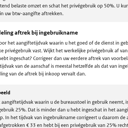
uitend belaste omzet en schat het privégebruik op 50%. U ku
 in uw btw-aangifte aftrekken.
eling aftrek bij ingebruikname
voor het aangiftetijdvak waarin u het goed of de dienst in g
ke privégebruik vast. Wijkt het werkelijke privégebruik af van
ebt ingeschat? Corrigeer dan uw eerdere aftrek van voorbel
tijdvak van de aanschaf is meestal hetzelfde als dat van in
ing van de aftrek bij inkoop vervalt dan.
beeld
t aangiftetijdvak waarin u de bureaustoel in gebruik neemt, i
gebruik 25%. Dat is minder dan u hebt ingeschat in het aangi
p. In het tijdvak van ingebruikname corrigeert u daarom de 
afgetrokken € 33 en hebt bij een privégebruik van 25% recht