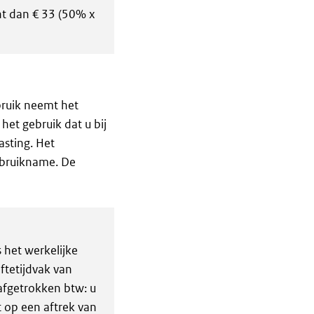
nt dan € 33 (50% x
ebruik neemt het
 het gebruik dat u bij
asting. Het
gebruikname. De
s het werkelijke
ftetijdvak van
afgetrokken btw: u
 op een aftrek van