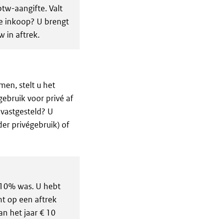
btw-aangifte. Valt
de inkoop? U brengt
 in aftrek.
en, stelt u het
gebruik voor privé af
 vastgesteld? U
der privégebruik) of
k 10% was. U hebt
ht op een aftrek
an het jaar € 10