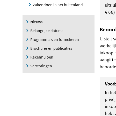
Zakendoen in het buitenland
uitsl
€ 66)
Nieuws
Beoord
Belangrijke datums
U stelt 
Programma's en formulieren
werkelij
Brochures en publicaties
inkoop h
Rekenhulpen
aangifte
Verstoringen
beoordel
Voor
In he
privé
inkoo
hebt 