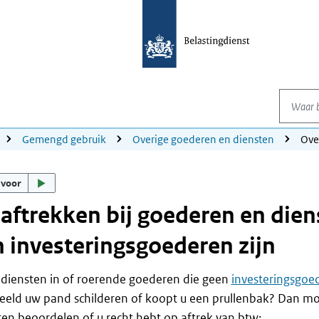
Waar be
Gemengd gebruik
Overige goederen en diensten
Ove
 voor
aftrekken bij goederen en dien
 investeringsgoederen zijn
diensten in of roerende goederen die geen
investeringsgoe
eeld uw pand schilderen of koopt u een prullenbak? Dan mo
n beoordelen of u recht hebt op aftrek van btw: