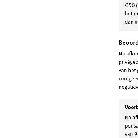
€ 50 
het m
dan i
Beoorde
Na afloo
privégeb
van het 
corrigee
negatiev
Voor
Na af
per s
van 9