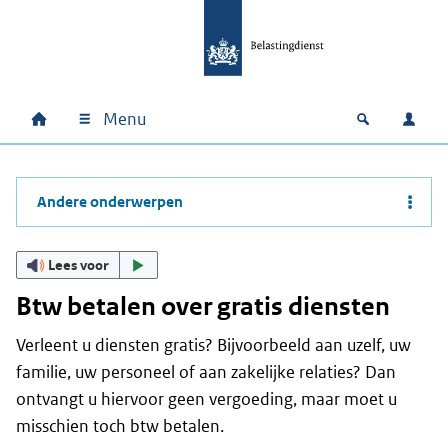
Ga naar hoofdinhoud
Ga direct naar hoofdnavigatie
Ga direct naar footer
Menu
Home
Open zoek
Inlo
Hoofdnavigatie
Andere onderwerpen
Lees voor
Btw betalen over gratis diensten
Verleent u diensten gratis? Bijvoorbeeld aan uzelf, uw
familie, uw personeel of aan zakelijke relaties? Dan
ontvangt u hiervoor geen vergoeding, maar moet u
misschien toch btw betalen.