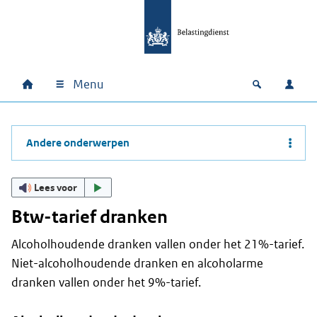
Ga naar hoofdinhoud
Ga direct naar hoofdnavigatie
Ga direct naar footer
Menu
Home
Open zoek
Inlo
Hoofdnavigatie
Andere onderwerpen
Lees voor
Btw-tarief dranken
Alcoholhoudende dranken vallen onder het 21%-tarief.
Niet-alcoholhoudende dranken en alcoholarme
dranken vallen onder het 9%-tarief.