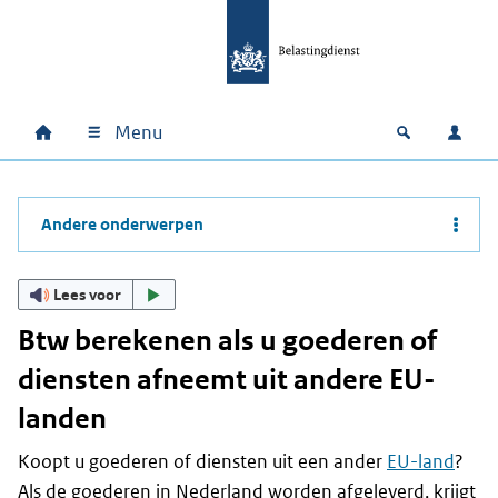
Ga naar hoofdinhoud
Ga direct naar hoofdnavigatie
Ga direct naar footer
Menu
Home
Open zoek
Inlo
Hoofdnavigatie
Andere onderwerpen
Lees voor
Btw berekenen als u goederen of
diensten afneemt uit andere EU-
landen
Koopt u goederen of diensten uit een ander
EU-land
?
Als de goederen in Nederland worden afgeleverd, krijgt