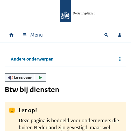
Ga naar hoofdinhoud
Ga direct naar hoofdnavigatie
Ga direct naar footer
Menu
Home
Open zoek
Inlo
Hoofdnavigatie
Andere onderwerpen
Lees voor
Btw bij diensten
Let op!
Deze pagina is bedoeld voor ondernemers die
buiten Nederland zijn gevestigd, maar wel