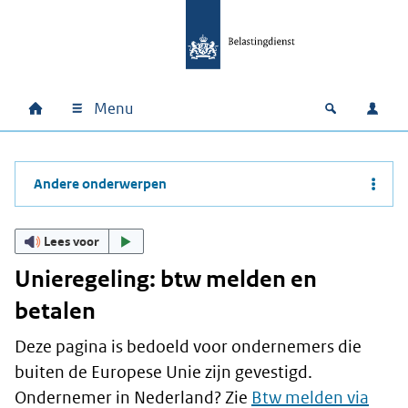
Ga naar hoofdinhoud
Ga direct naar hoofdnavigatie
Ga direct naar footer
Menu
Home
Open zoek
Inlo
Hoofdnavigatie
Andere onderwerpen
Lees voor
Unieregeling: btw melden en
betalen
Deze pagina is bedoeld voor ondernemers die
buiten de Europese Unie zijn gevestigd.
Ondernemer in Nederland? Zie
Btw melden via