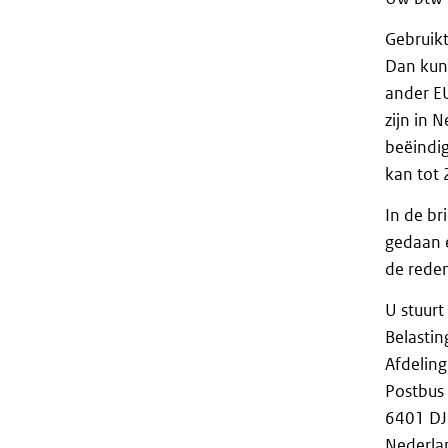
Gebruikt
Dan kunt
ander EU
zijn in 
beëindig
kan tot 
In de b
gedaan e
de rede
U stuurt
Belastin
Afdelin
Postbus
6401 DJ
Nederla