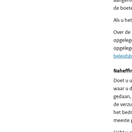
aangemer
de boete
Als u he
Over de 
opgeleg
opgelegd
beleids
Naheffi
Doet u u
waar u 
gedaan, 
de verz
het bedr
meeste 