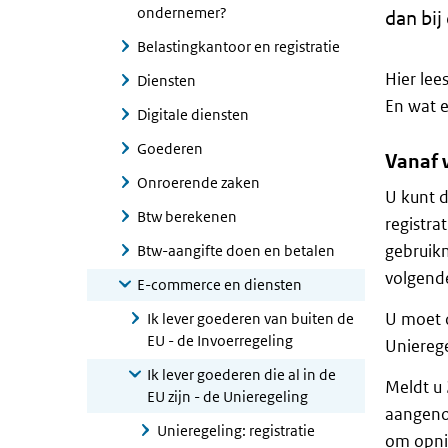
ondernemer?
dan bij
Belastingkantoor en registratie
Hier lee
Diensten
En wat e
Digitale diensten
Goederen
Vanaf 
Onroerende zaken
U kunt d
Btw berekenen
registra
gebruik
Btw-aangifte doen en betalen
volgende
E-commerce en diensten
U moet o
Ik lever goederen van buiten de
EU - de Invoerregeling
Unierege
Ik lever goederen die al in de
Meldt u 
EU zijn - de Unieregeling
aangenom
Unieregeling: registratie
om opni