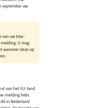
 in september uw
ie van uw btw-
w-melding. U mag
cht wanneer deze op
ven.
nst van het EU-land
btw-melding hebt
 dit in Nederland