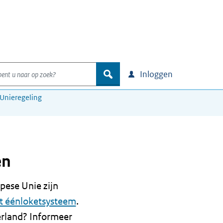
nt u naar op zoek?
zoek
Inloggen
e Unieregeling
en
pese Unie zijn
t éénloketsysteem
.
erland? Informeer