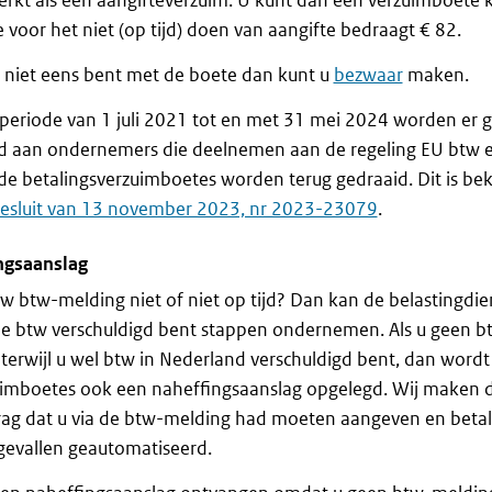
kt als een aangifteverzuim. U kunt dan een verzuimboete k
 voor het niet (op tijd) doen van aangifte bedraagt € 82.
t niet eens bent met de boete dan kunt u
bezwaar
maken.
periode van 1 juli 2021 tot en met 31 mei 2024 worden er 
d aan ondernemers die deelnemen aan de regeling EU btw 
e betalingsverzuimboetes worden terug gedraaid. Dit is b
besluit van 13 november 2023, nr 2023-23079
.
ngsaanslag
w btw-melding niet of niet op tijd? Dan kan de belastingdie
de btw verschuldigd bent stappen ondernemen. Als u geen 
terwijl u wel btw in Nederland verschuldigd bent, dan wordt
uimboetes ook een naheffingsaanslag opgelegd. Wij maken d
ag dat u via de btw-melding had moeten aangeven en betale
gevallen geautomatiseerd.