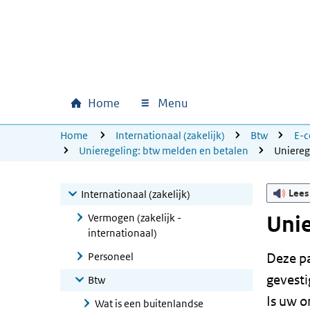
Ga naar hoofdinhoud
Ga direct naar hoofdnavigatie
Ga direct naar footer
Home
Menu
Hoofdnavigatie
U bevindt zich hier:
Home
Internationaal (zakelijk)
Btw
E-c
Unieregeling: btw melden en betalen
Uniereg
Lees
Internationaal (zakelijk)
Vermogen (zakelijk -
Unie
internationaal)
Personeel
Deze pa
gevest
Btw
Is uw o
Wat is een buitenlandse