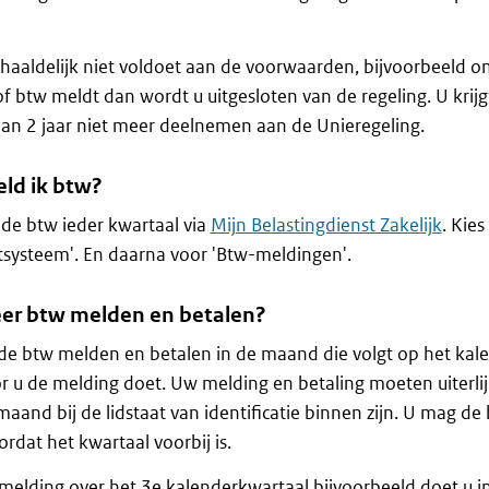
rhaaldelijk niet voldoet aan de voorwaarden, bijvoorbeeld om
of btw meldt dan wordt u uitgesloten van de regeling. U krijg
an 2 jaar niet meer deelnemen aan de Unieregeling.
ld ik btw?
de btw ieder kwartaal via
Mijn Belastingdienst Zakelijk
. Kie
systeem'. En daarna voor 'Btw-meldingen'.
r btw melden en betalen?
e btw melden en betalen in de maand die volgt op het kal
 u de melding doet. Uw melding en betaling moeten uiterlij
maand bij de lidstaat van identificatie binnen zijn. U mag d
rdat het kwartaal voorbij is.
elding over het 3e kalenderkwartaal bijvoorbeeld doet u i