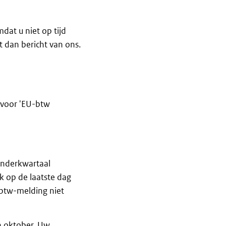
dat u niet op tijd
t dan bericht van ons.
s voor 'EU-btw
enderkwartaal
k op de laatste dag
e btw-melding niet
n oktober. Uw