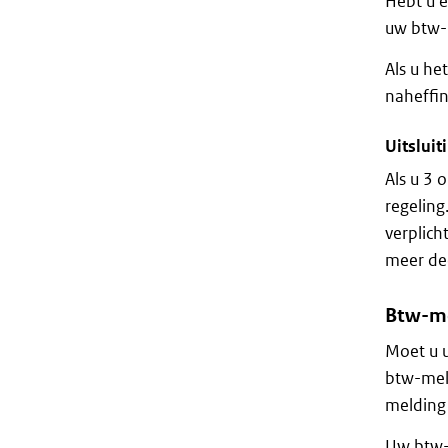
Hebt u 
uw btw-m
Als u he
naheffin
Uitsluit
Als u 3 
regeling
verplich
meer de
Btw-me
Moet u u
btw-meld
melding
Uw btw-m