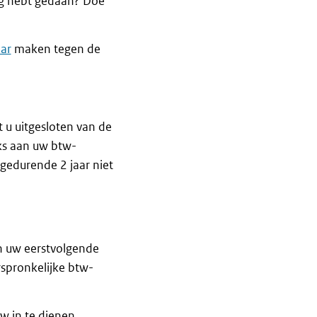
g hebt gedaan? Doe
ar
maken tegen de
 u uitgesloten van de
eks aan uw btw-
gedurende 2 jaar niet
n uw eerstvolgende
rspronkelijke btw-
 in te dienen.