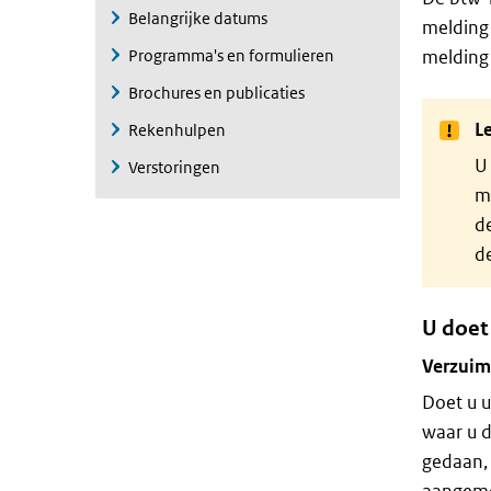
Belangrijke datums
melding 
Programma's en formulieren
melding
Brochures en publicaties
Le
Rekenhulpen
U
Verstoringen
m
d
de
U doet
Verzuim
Doet u u
waar u 
gedaan, 