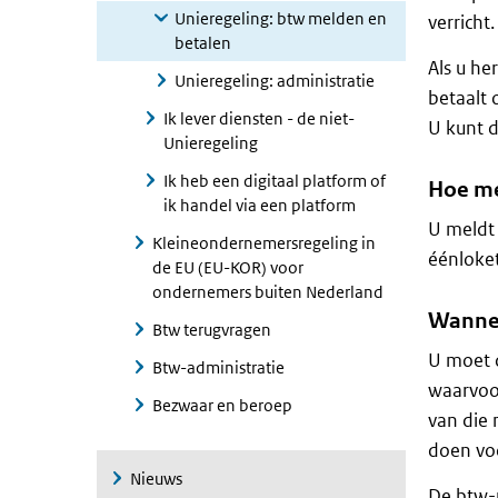
Unieregeling: btw melden en
verricht.
betalen
Als u he
Unieregeling: administratie
betaalt 
Ik lever diensten - de niet-
U kunt d
Unieregeling
Ik heb een digitaal platform of
Hoe me
ik handel via een platform
U meldt 
Kleineondernemersregeling in
éénloket
de EU (EU-KOR) voor
ondernemers buiten Nederland
Wannee
Btw terugvragen
U moet d
Btw-administratie
waarvoor
Bezwaar en beroep
van die 
doen voo
Nieuws
De btw-m