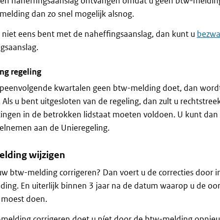
een naheffingsaanslag ontvangen omdat u geen btw-meldin
elding dan zo snel mogelijk alsnog.
t niet eens bent met de naheffingsaanslag, dan kunt u
bezwa
gsaanslag.
ing regeling
opeenvolgende kwartalen geen btw-melding doet, dan wordt
. Als u bent uitgesloten van de regeling, dan zult u rechtstre
tingen in de betrokken lidstaat moeten voldoen. U kunt dan 
elnemen aan de Unieregeling.
lding wijzigen
w btw-melding corrigeren? Dan voert u de correcties door i
ing. En uiterlijk binnen 3 jaar na de datum waarop u de oo
 moest doen.
elding corrigeren doet u níet door de btw-melding opnieuw