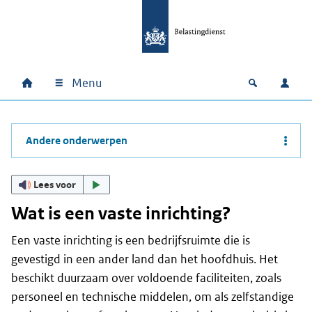
Ga naar hoofdinhoud
Ga direct naar hoofdnavigatie
Ga direct naar footer
Menu
Home
Open zoek
Inlo
Hoofdnavigatie
Andere onderwerpen
Lees voor
Wat is een vaste inrichting?
Een vaste inrichting is een bedrijfsruimte die is
gevestigd in een ander land dan het hoofdhuis. Het
beschikt duurzaam over voldoende faciliteiten, zoals
personeel en technische middelen, om als zelfstandige