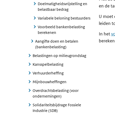
Doelmatigheidsvrijstelling en
en de ta
belastbaar bedrag
U moet 
Variabele beloning bestuurders
leiden t
Voorbeeld bankenbelasting
berekenen
In het
v
bereken
Aangifte doen en betalen
(bankenbelasting)
Belastingen op milieugrondslag
Kansspelbelasting
Verhuurderheffing
Mijnbouwheffingen
Overdrachtsbelasting (voor
ondernemingen)
Solidariteitsbijdrage Fossiele
Industrie (SDB)