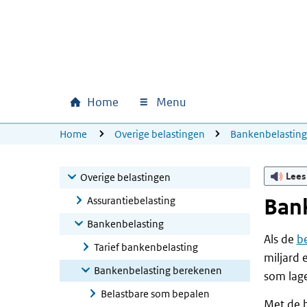
Ga naar hoofdinhoud
Ga direct naar hoofdnavigatie
Ga direct naar footer
Home
Menu
Hoofdnavigatie
U bevindt zich hier:
Home
Overige belastingen
Bankenbelastin
Lees
Overige belastingen
Assurantiebelasting
Ban
Bankenbelasting
Als de
b
Tarief bankenbelasting
miljard 
Bankenbelasting berekenen
som lager
Belastbare som bepalen
Met de 