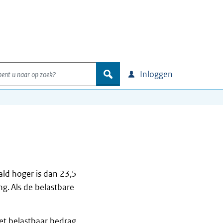
nt u naar op zoek?
zoek
Inloggen
d hoger is dan 23,5
ng. Als de belastbare
et belastbaar bedrag