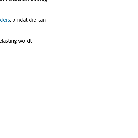
rders
, omdat die kan
elasting wordt