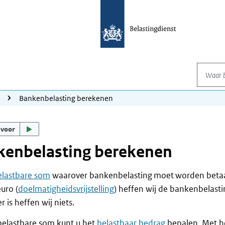
Waar be
g
Bankenbelasting berekenen
 voor
kenbelasting berekenen
elastbare som
waarover bankenbelasting moet worden betaal
euro (
doelmatigheidsvrijstelling
) heffen wij de bankenbelasti
 is heffen wij niets.
belastbare som kunt u het
belastbaar bedrag
bepalen. Met h