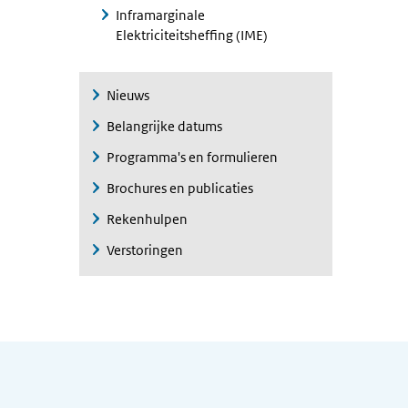
Inframarginale
Elektriciteitsheffing (IME)
Nieuws
Belangrijke datums
Programma's en formulieren
Brochures en publicaties
Rekenhulpen
Verstoringen
Algemene informatie