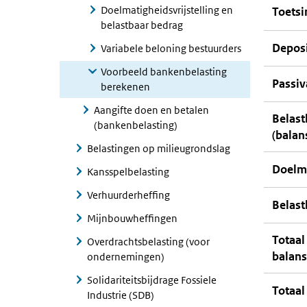
Doelmatigheidsvrijstelling en
Toets
belastbaar bedrag
Deposi
Variabele beloning bestuurders
Voorbeeld bankenbelasting
Passiv
berekenen
Aangifte doen en betalen
Belast
(bankenbelasting)
(balan
Belastingen op milieugrondslag
Doelma
Kansspelbelasting
Verhuurderheffing
Belast
Mijnbouwheffingen
Totaal
Overdrachtsbelasting (voor
balans
ondernemingen)
Solidariteitsbijdrage Fossiele
Totaal
Industrie (SDB)