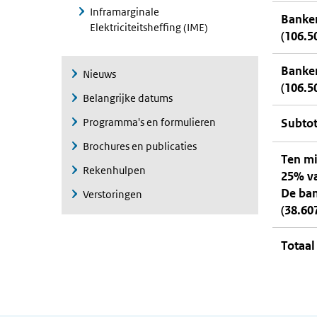
Inframarginale
Banken
Elektriciteitsheffing (IME)
(106.5
Banken
Nieuws
(106.5
Belangrijke datums
Programma's en formulieren
Subtot
Brochures en publicaties
Ten mi
Rekenhulpen
25% va
De ban
Verstoringen
(38.607
Totaal