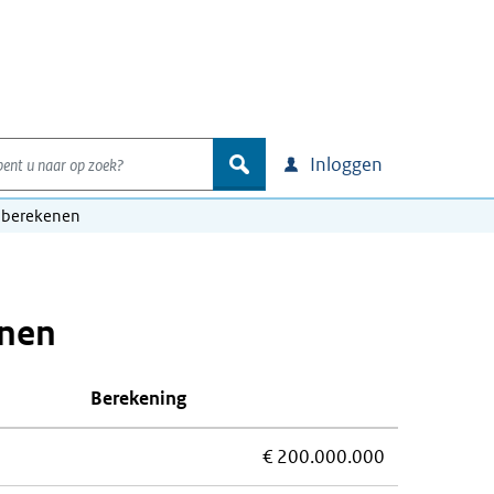
nt u naar op zoek?
zoek
Inloggen
 berekenen
enen
Berekening
€ 200.000.000