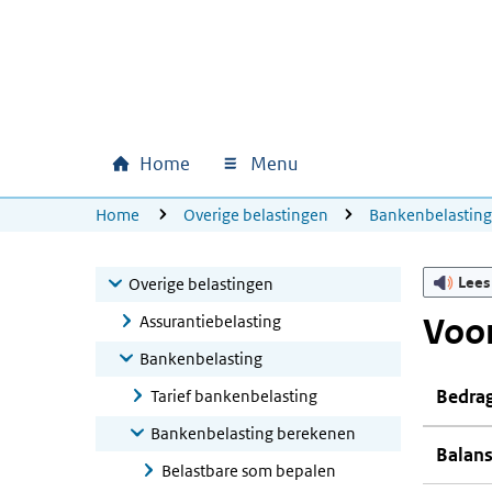
Ga naar hoofdinhoud
Ga direct naar hoofdnavigatie
Ga direct naar footer
Home
Menu
Hoofdnavigatie
U bevindt zich hier:
Home
Overige belastingen
Bankenbelastin
Lees
Overige belastingen
Assurantiebelasting
Voo
Bankenbelasting
Bedrag
Tarief bankenbelasting
Bankenbelasting berekenen
Balans
Belastbare som bepalen