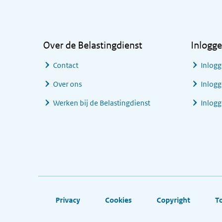
Algemene informatie
Over de Belastingdienst
Inlogg
Contact
Inlogg
Over ons
Inlogg
Werken bij de Belastingdienst
Inlog
Footer links
Privacy
Cookies
Copyright
T