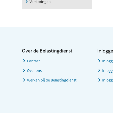
Verstoringen
Algemene informatie
Over de Belastingdienst
Inlogg
Contact
Inlogg
Over ons
Inlogg
Werken bij de Belastingdienst
Inlog