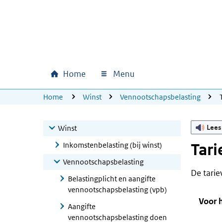
Ga naar hoofdinhoud
Ga direct naar hoofdnavigatie
Ga direct naar footer
Home
Menu
Hoofdnavigatie
U bevindt zich hier:
Home
Winst
Vennootschapsbelasting
Lees
Winst
Inkomstenbelasting (bij winst)
Tari
Vennootschapsbelasting
De tarie
Belastingplicht en aangifte
vennootschapsbelasting (vpb)
Voor h
Aangifte
vennootschapsbelasting doen