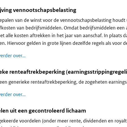
ijving vennootschapsbelasting
bepalen van de winst voor de vennootschapsbelasting houdt
kosten van bedrijfsmiddelen. Omdat bedrijfsmiddelen een 
et alle kosten aftrekken in het jaar van aanschaf. In plaats 
ven. Hiervoor gelden in grote lijnen dezelfde regels als voor 
Afschrijving vennootschapsbelasting
erder over...
eke renteaftrekbeperking (earningsstrippingregel
 een generieke renteaftrekbeperking, de zogeheten earningss
Generieke renteaftrekbeperking (earningsstripp
erder over...
len uit een gecontroleerd lichaam
gekeerde voordelen (onder meer rente, dividenden en royalt