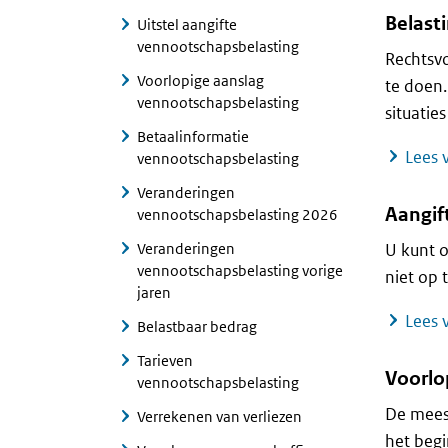
Belast
Uitstel aangifte
vennootschapsbelasting
Rechtsvo
Voorlopige aanslag
te doen.
vennootschapsbelasting
situatie
Betaalinformatie
Lees v
vennootschapsbelasting
Veranderingen
Aangif
vennootschapsbelasting 2026
Veranderingen
U kunt o
vennootschapsbelasting vorige
niet op 
jaren
Lees v
Belastbaar bedrag
Tarieven
Voorlo
vennootschapsbelasting
De mees
Verrekenen van verliezen
het begi