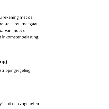
 u rekening met de
aantal jaren meegaan,
daarvan moet u
de inkomstenbelasting.
ing)
trippingregeling.
ingregeling)
y’s) uit een zogeheten