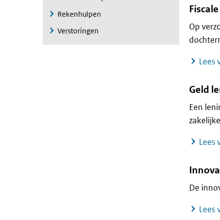
Fiscal
Rekenhulpen
Op verz
Verstoringen
dochter
Lees v
Geld l
Een len
zakelijk
Lees v
Innova
De inno
Lees v