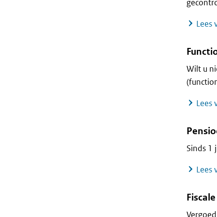
gecontro
Lees v
Functi
Wilt u n
(functio
Lees v
Pensio
Sinds 1 
Lees v
Fiscal
Vergoedi