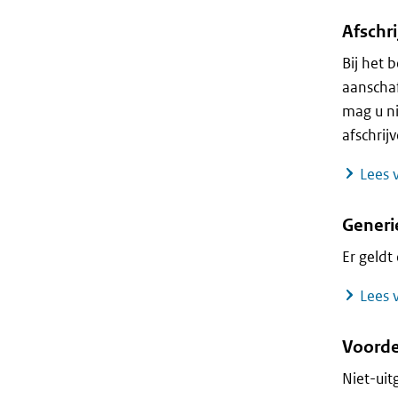
Afschr
Bij het 
aanschaf
mag u ni
afschrij
Lees v
Generi
Er geldt
Lees v
Voorde
Niet-uit