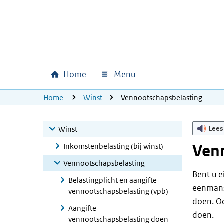
Ga naar hoofdinhoud
Ga direct naar hoofdnavigatie
Ga direct naar footer
Home
Menu
Hoofdnavigatie
U bevindt zich hier:
Home
Winst
Vennootschapsbelasting
Lees
Winst
Inkomstenbelasting (bij winst)
Ven
Vennootschapsbelasting
Bent u e
Belastingplicht en aangifte
eenmans
vennootschapsbelasting (vpb)
doen. O
Aangifte
doen.
vennootschapsbelasting doen