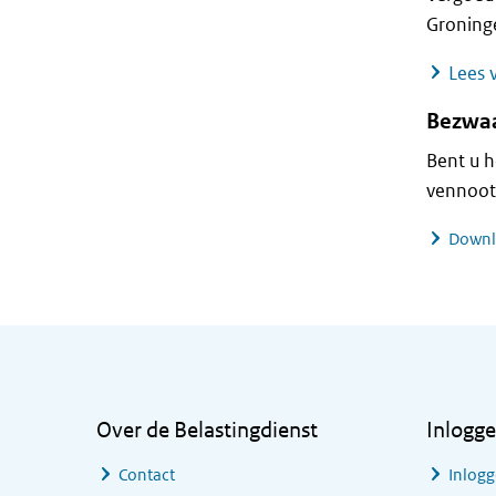
Groning
Lees v
Bezwaa
Bent u h
vennoots
Downlo
Algemene informatie
Over de Belastingdienst
Inlogg
Contact
Inlogg