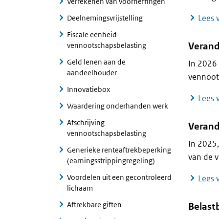
Verrekenen van voorheffingen
Lees v
Deelnemingsvrijstelling
Fiscale eenheid
Verand
vennootschapsbelasting
Geld lenen aan de
In 2026 
aandeelhouder
vennoots
Innovatiebox
Lees v
Waardering onderhanden werk
Afschrijving
Verand
vennootschapsbelasting
In 2025,
Generieke renteaftrekbeperking
van de v
(earningsstrippingregeling)
Voordelen uit een gecontroleerd
Lees v
lichaam
Aftrekbare giften
Belast