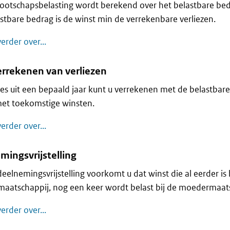
otschapsbelasting wordt berekend over het belastbare bedr
stbare bedrag is de winst min de verrekenbare verliezen.
Belastbaar bedrag en boekjaar
erder over...
errekenen van verliezen
ies uit een bepaald jaar kunt u verrekenen met de belastbare 
met toekomstige winsten.
Vpb: verrekenen van verliezen
erder over...
mingsvrijstelling
eelnemingsvrijstelling voorkomt u dat winst die al eerder is 
aatschappij, nog een keer wordt belast bij de moedermaats
Deelnemingsvrijstelling
erder over...