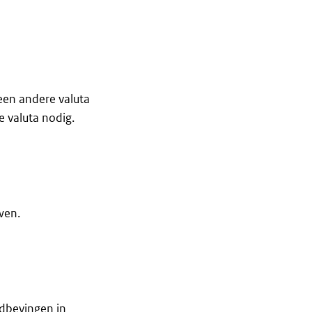
 een andere valuta
e valuta nodig.
wen.
rdbevingen in