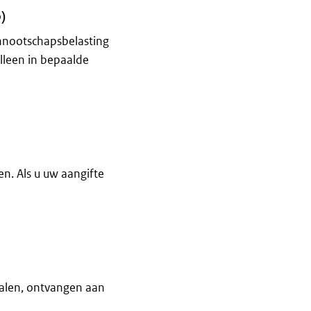
)
ennootschapsbelasting
alleen in bepaalde
ing (vpb)
n. Als u uw aangifte
alen, ontvangen aan