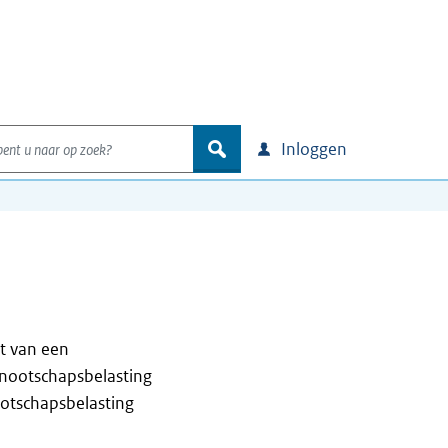
nt u naar op zoek?
zoek
Inloggen
t van een
nootschapsbelasting
otschapsbelasting