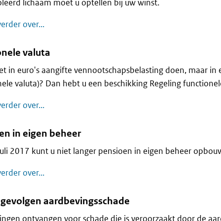
leerd lichaam moet u optellen bij uw winst.
Voordelen uit een gecontroleerd lichaam
erder over...
onele valuta
iet in euro's aangifte vennootschapsbelasting doen, maar in
nele valuta)? Dan hebt u een beschikking Regeling functionel
Functionele valuta
erder over...
en in eigen beheer
juli 2017 kunt u niet langer pensioen in eigen beheer opbou
Pensioen in eigen beheer
erder over...
e gevolgen aardbevingsschade
ngen ontvangen voor schade die is veroorzaakt door de aa