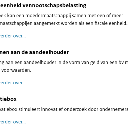
e eenheid vennootschapsbelasting
oek kan een moedermaatschappij samen met een of meer
maatschappijen aangemerkt worden als een fiscale eenheid.
Fiscale eenheid vennootschapsbelasting
erder over...
enen aan de aandeelhouder
ing aan een aandeelhouder in de vorm van geld van een bv 
e voorwaarden.
Geld lenen aan de aandeelhouder
erder over...
tiebox
vatiebox stimuleert innovatief onderzoek door ondernemers
Innovatiebox
erder over...