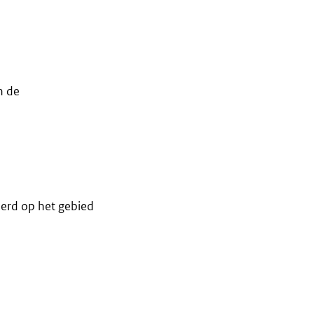
n de
oerd op het gebied
aren