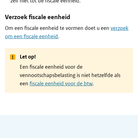
zelf niet tot de fiscale eenheid.
Verzoek fiscale eenheid
Om een fiscale eenheid te vormen doet u een
verzoek
om een fiscale eenheid
.
Let op!
Een fiscale eenheid voor de
vennootschapsbelasting is niet hetzelfde als
een
fiscale eenheid voor de btw
.
Algemene informatie