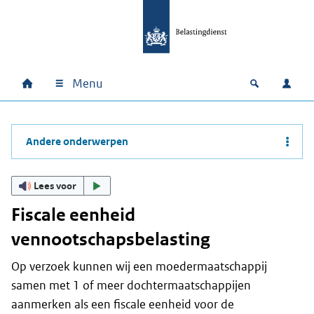
Ga naar hoofdinhoud
Ga direct naar hoofdnavigatie
Ga direct naar footer
Menu
Home
Open zoek
Inlo
Hoofdnavigatie
Andere onderwerpen
Lees voor
Fiscale eenheid
vennootschapsbelasting
Op verzoek kunnen wij een moedermaatschappij
samen met 1 of meer dochtermaatschappijen
aanmerken als een fiscale eenheid voor de