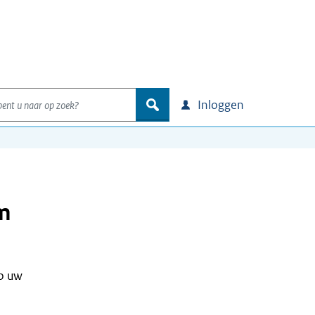
nt u naar op zoek?
zoek
Inloggen
pm
op uw