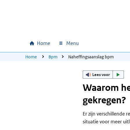
Ga naar hoofdinhoud
Ga direct naar hoofdnavigatie
Ga direct naar footer
Home
Menu
Hoofdnavigatie
U bevindt zich hier:
Home
Bpm
Naheffingsaanslag bpm
Lees voor
Waarom heb
gekregen?
Er zijn verschillende
situatie voor meer uit