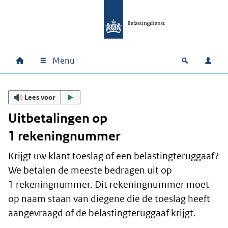
Ga naar hoofdinhoud
Ga direct naar hoofdnavigatie
Ga direct naar footer
Menu
Home
Open zoek
Inlo
Hoofdnavigatie
Lees voor
Uitbetalingen op
1 rekeningnummer
Krijgt uw klant toeslag of een belastingteruggaaf?
We betalen de meeste bedragen uit op
1 rekeningnummer. Dit rekeningnummer moet
op naam staan van diegene die de toeslag heeft
aangevraagd of de belastingteruggaaf krijgt.