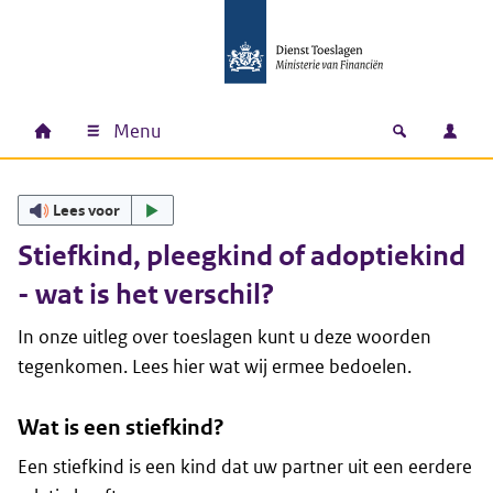
Ga naar hoofdinhoud
Ga direct naar hoofdnavigatie
Ga direct naar footer
Menu
Home
Open zoek
Inlo
Hoofdnavigatie
Lees voor
Stiefkind, pleegkind of adoptiekind
- wat is het verschil?
In onze uitleg over toeslagen kunt u deze woorden
tegenkomen. Lees hier wat wij ermee bedoelen.
Wat is een stiefkind?
Een stiefkind is een kind dat uw partner uit een eerdere