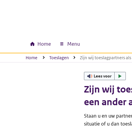
Ga naar hoofdinhoud
Ga direct naar hoofdnavigatie
Ga direct naar footer
Home
Menu
Hoofdnavigatie
U bevindt zich hier:
Home
Toeslagen
Zijn wij toeslagpartners a
Lees voor
Zijn wij to
een ander 
Staan u en uw partner
situatie of u dan toes