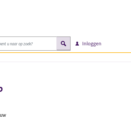
nt u naar op zoek?
zoek
Inloggen
p
 uw