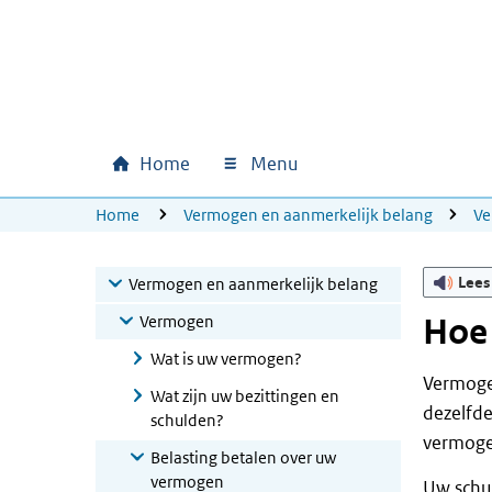
Ga naar hoofdinhoud
Ga direct naar hoofdnavigatie
Ga direct naar footer
Home
Menu
Hoofdnavigatie
U bevindt zich hier:
Home
Vermogen en aanmerkelijk belang
V
Lees
Vermogen en aanmerkelijk belang
Vermogen
Hoe
Wat is uw vermogen?
Vermogen
Wat zijn uw bezittingen en
dezelfde
schulden?
vermogen
Belasting betalen over uw
vermogen
Uw schu