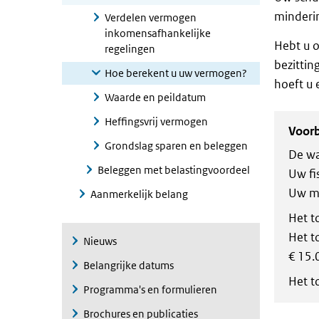
minderin
Verdelen vermogen
inkomensafhankelijke
Hebt u o
regelingen
bezittin
Hoe berekent u uw vermogen?
hoeft u 
Waarde en peildatum
Heffingsvrij vermogen
Voor
Grondslag sparen en beleggen
De wa
Beleggen met belastingvoordeel
Uw fi
Uw mi
Aanmerkelijk belang
Het t
Het t
Nieuws
€ 15.
Belangrijke datums
Het t
Programma's en formulieren
Brochures en publicaties