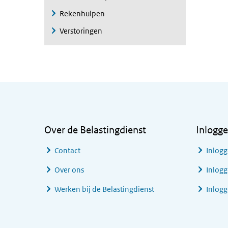
Rekenhulpen
Verstoringen
Algemene informatie
Over de Belastingdienst
Inlogg
Contact
Inlogg
Over ons
Inlogg
Werken bij de Belastingdienst
Inlog