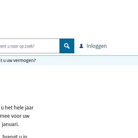
nt u naar op zoek?
zoek
Inloggen
t u uw vermogen?
 het hele jaar
k mee voor uw
januari.
, brengt u in