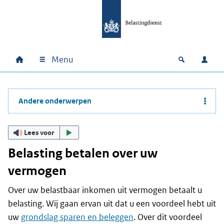
Ga naar hoofdinhoud
Ga direct naar hoofdnavigatie
Ga direct naar footer
Menu
Home
Open zoek
Inlo
Hoofdnavigatie
Andere onderwerpen
Lees voor
Belasting betalen over uw
vermogen
Over uw belastbaar inkomen uit vermogen betaalt u
belasting. Wij gaan ervan uit dat u een voordeel hebt uit
uw
grondslag sparen en beleggen
. Over dit voordeel