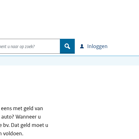
nt u naar op zoek?
zoek
Inloggen
l eens met geld van
e auto? Wanneer u
e bv. Dat geld moet u
n voldoen.