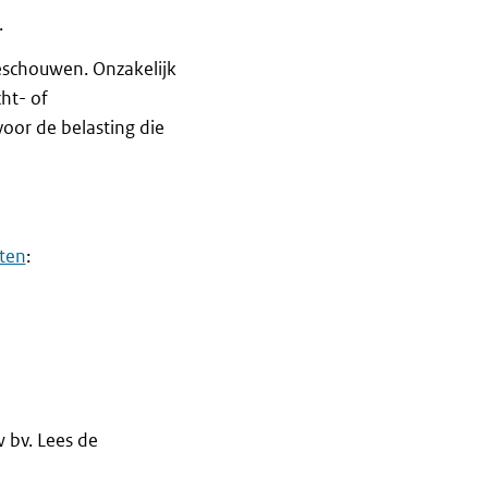
.
beschouwen. Onzakelijk
ht- of
 voor de belasting die
ften
:
 bv. Lees de