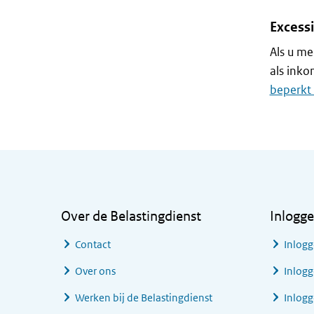
Excess
Als u me
als inko
beperkt
Algemene informatie
Over de Belastingdienst
Inlogg
Contact
Inlogg
Over ons
Inlogg
Werken bij de Belastingdienst
Inlog