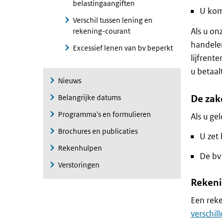
belastingaangiften
U kom
Verschil tussen lening en
Als u on
rekening-courant
handelen
Excessief lenen van bv beperkt
lijfrente
u betaalt
Nieuws
Belangrijke datums
De zake
Programma's en formulieren
Als u ge
Brochures en publicaties
U zet
Rekenhulpen
De bv
Verstoringen
Rekeni
Een reke
verschil