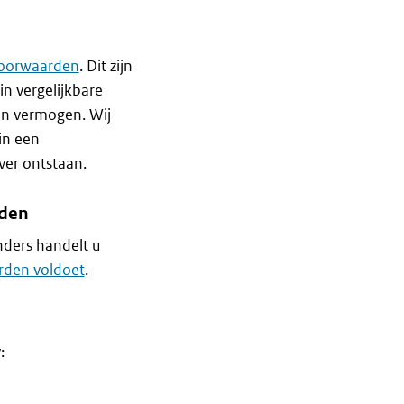
voorwaarden
. Dit zijn
in vergelijkbare
en vermogen. Wij
in een
ver ontstaan.
rden
nders handelt u
rden voldoet
.
: