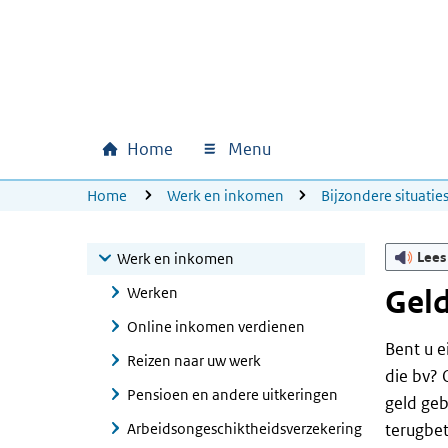
Ga naar hoofdinhoud
Ga direct naar hoofdnavigatie
Ga direct naar footer
Home
Menu
Hoofdnavigatie
U bevindt zich hier:
Home
Werk en inkomen
Bijzondere situatie
Lees
Werk en inkomen
Werken
Geld
Online inkomen verdienen
Bent u e
Reizen naar uw werk
die bv? 
Pensioen en andere uitkeringen
geld geb
Arbeidsongeschiktheidsverzekering
terugbet