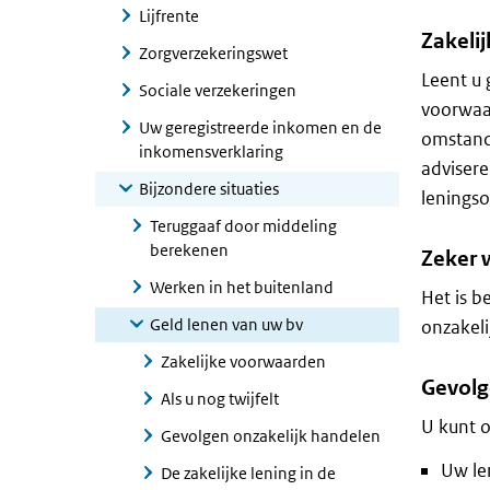
Lijfrente
Zakeli
Zorgverzekeringswet
Leent u
Sociale verzekeringen
voorwaar
Uw geregistreerde inkomen en de
omstandi
inkomensverklaring
advisere
Bijzondere situaties
leningso
Teruggaaf door middeling
berekenen
Zeker 
Werken in het buitenland
Het is b
Geld lenen van uw bv
onzakel
Zakelijke voorwaarden
Gevolg
Als u nog twijfelt
U kunt 
Gevolgen onzakelijk handelen
Uw le
De zakelijke lening in de