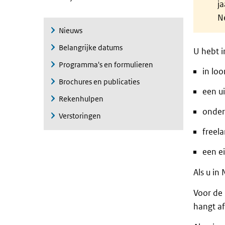
ja
N
Nieuws
Belangrijke datums
U hebt i
Programma's en formulieren
in lo
Brochures en publicaties
een u
Rekenhulpen
onder
Verstoringen
freel
een e
Als u in
Voor de
hangt a