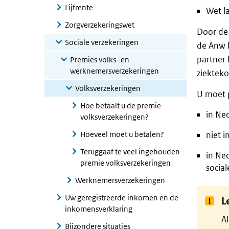
Lijfrente
Wet l
Zorgverzekeringswet
Door de
Sociale verzekeringen
de Anw 
partner 
Premies volks- en
werknemersverzekeringen
ziekteko
Volksverzekeringen
U moet p
Hoe betaalt u de premie
in Ne
volksverzekeringen?
Hoeveel moet u betalen?
niet 
Teruggaaf te veel ingehouden
in Ne
premie volksverzekeringen
social
Werknemersverzekeringen
Uw geregistreerde inkomen en de
L
inkomensverklaring
Al
Bijzondere situaties