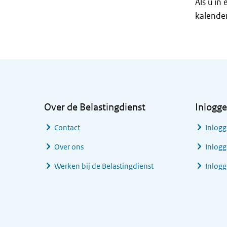
Als u in
kalende
Algemene informatie
Over de Belastingdienst
Inlogg
Contact
Inlogg
Over ons
Inlogg
Werken bij de Belastingdienst
Inlog