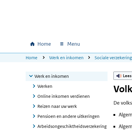
Ga naar hoofdinhoud
Ga direct naar hoofdnavigatie
Ga direct naar footer
Home
Menu
Hoofdnavigatie
U bevindt zich hier:
Home
Werk en inkomen
Sociale verzekerin
Lees
Werk en inkomen
Werken
Volk
Online inkomen verdienen
De volks
Reizen naar uw werk
Alge
Pensioen en andere uitkeringen
Algem
Arbeidsongeschiktheidsverzekering