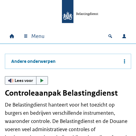
Ga naar hoofdinhoud
Ga direct naar hoofdnavigatie
Ga direct naar footer
Menu
Home
Open zoek
Inlo
Hoofdnavigatie
Andere onderwerpen
Lees voor
Controleaanpak Belastingdienst
De Belastingdienst hanteert voor het toezicht op
burgers en bedrijven verschillende instrumenten,
waaronder controle. De Belastingdienst en de Douane
voeren veel administratieve controles of