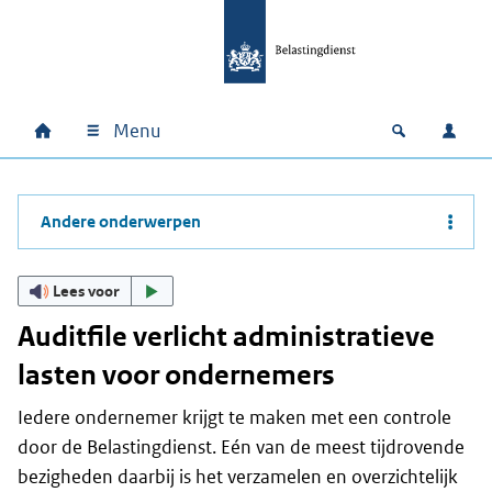
Ga naar hoofdinhoud
Ga direct naar hoofdnavigatie
Ga direct naar footer
Menu
Home
Open zoek
Inlo
Hoofdnavigatie
Andere onderwerpen
Lees voor
Auditfile verlicht administratieve
lasten voor ondernemers
Iedere ondernemer krijgt te maken met een controle
door de Belastingdienst. Eén van de meest tijdrovende
bezigheden daarbij is het verzamelen en overzichtelijk