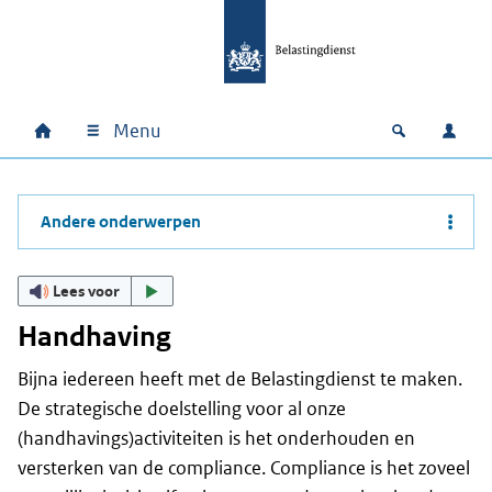
Ga naar hoofdinhoud
Ga direct naar hoofdnavigatie
Ga direct naar footer
Menu
Home
Open zoek
Inlo
Hoofdnavigatie
Andere onderwerpen
Lees voor
Handhaving
Bijna iedereen heeft met de Belastingdienst te maken.
De strategische doelstelling voor al onze
(handhavings)activiteiten is het onderhouden en
versterken van de compliance. Compliance is het zoveel