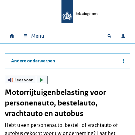
Ga naar hoofdinhoud
Ga direct naar hoofdnavigatie
Ga direct naar footer
Menu
Home
Open zoek
Inlo
Hoofdnavigatie
Andere onderwerpen
Lees voor
Motorrijtuigenbelasting voor
personenauto, bestelauto,
vrachtauto en autobus
Hebt u een personenauto, bestel- of vrachtauto of
autobus gekocht voor uw onderneming? Laat het