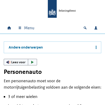
Ga naar hoofdinhoud
Ga direct naar hoofdnavigatie
Ga direct naar footer
Menu
Home
Open zoek
Inlo
Hoofdnavigatie
Andere onderwerpen
Lees voor
Personenauto
Een personenauto moet voor de
motorrijtuigenbelasting voldoen aan de volgende eisen:
3 of meer wielen