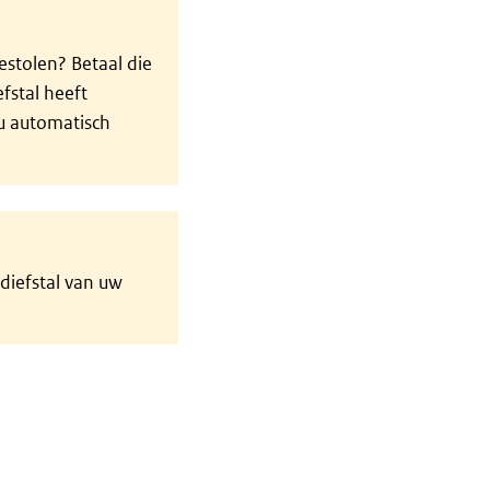
stolen? Betaal die
fstal heeft
 u automatisch
diefstal van uw