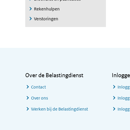
Rekenhulpen
Verstoringen
Algemene informatie
Over de Belastingdienst
Inlogg
Contact
Inlogg
Over ons
Inlogg
Werken bij de Belastingdienst
Inlog