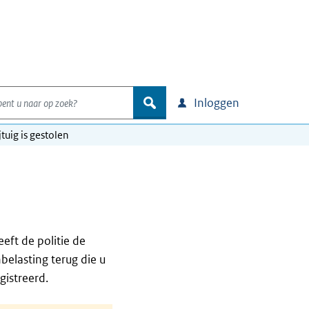
nt u naar op zoek?
zoek
Inloggen
tuig is gestolen
eeft de politie de
belasting terug die u
gistreerd.