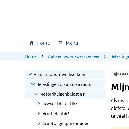
Ga naar hoofdinhoud
Ga direct naar hoofdnavigatie
Ga direct naar footer
Home
Menu
Hoofdnavigatie
U bevindt zich hier:
Home
Auto en woon-werkverkeer
Belasting
Lees
Auto en woon-werkverkeer
Belastingen op auto en motor
Mijn
Motorrijtuigenbelasting
Als uw m
Hoeveel betaal ik?
diefstal
Hoe betaal ik?
te veel 
Grootwagenparkhouder