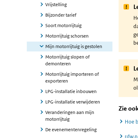
Vrijstelling
L
Bijzonder tarief
He
Soort motorrijtuig
da
ge
Motorrijtuig schorsen
be
Mijn motorrijtuig is gestolen
Motorrijtuig slopen of
demonteren
L
Motorrijtuig importeren of
Ma
exporteren
ol
LPG-installatie inbouwen
LPG-installatie verwijderen
Zie oo
Veranderingen aan mijn
motorrijtuig
Hoe b
De evenementenregeling
rdw.n