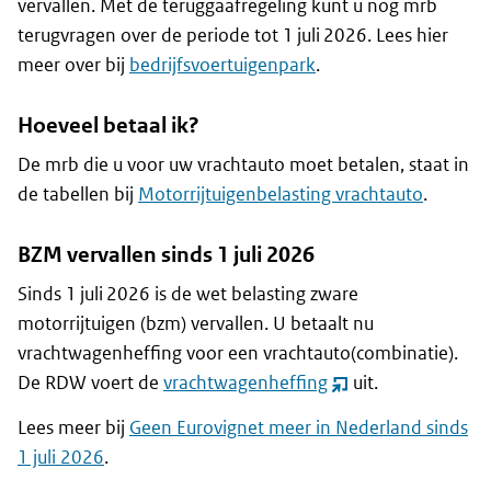
vervallen. Met de teruggaafregeling kunt u nog mrb
terugvragen over de periode tot 1 juli 2026. Lees hier
meer over bij
bedrijfsvoertuigenpark
.
Hoeveel betaal ik?
De mrb die u voor uw vrachtauto moet betalen, staat in
de tabellen bij
Motorrijtuigenbelasting vrachtauto
.
BZM vervallen sinds 1 juli 2026
Sinds 1 juli 2026 is de wet belasting zware
motorrijtuigen (bzm) vervallen. U betaalt nu
vrachtwagenheffing voor een vrachtauto(combinatie).
De RDW voert de
vrachtwagenheffing
uit.
(opent
nieuw
Lees meer bij
Geen Eurovignet meer in Nederland sinds
venster)
1 juli 2026
.