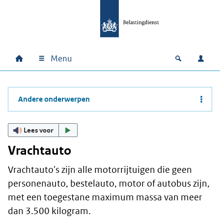
Ga naar hoofdinhoud
Ga direct naar hoofdnavigatie
Ga direct naar footer
Menu
Home
Open zoek
Inlo
Hoofdnavigatie
Andere onderwerpen
Lees voor
Vrachtauto
Vrachtauto's zijn alle motorrijtuigen die geen
personenauto, bestelauto, motor of autobus zijn,
met een toegestane maximum massa van meer
dan 3.500 kilogram.