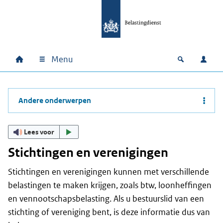
Ga naar hoofdinhoud
Ga direct naar hoofdnavigatie
Ga direct naar footer
Menu
Home
Open zoek
Inlo
Hoofdnavigatie
Andere onderwerpen
Lees voor
Stichtingen en verenigingen
Stichtingen en verenigingen kunnen met verschillende
belastingen te maken krijgen, zoals btw, loonheffingen
en vennootschapsbelasting. Als u bestuurslid van een
stichting of vereniging bent, is deze informatie dus van