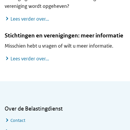
vereniging wordt opgeheven?
Stichtingen en verenigingen: als er ie
Lees verder over...
Stichtingen en verenigingen: meer informatie
Misschien hebt u vragen of wilt u meer informatie.
Stichtingen en verenigingen: meer in
Lees verder over...
Algemene informatie
Over de Belastingdienst
Contact