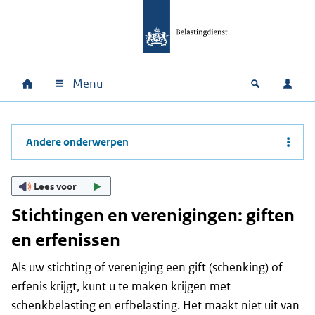
Ga naar hoofdinhoud
Ga direct naar hoofdnavigatie
Ga direct naar footer
Menu
Home
Open zoek
Inlo
Hoofdnavigatie
Andere onderwerpen
Lees voor
Stichtingen en verenigingen: giften
en erfenissen
Als uw stichting of vereniging een gift (schenking) of
erfenis krijgt, kunt u te maken krijgen met
schenkbelasting en erfbelasting. Het maakt niet uit van