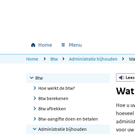
Ga naar hoofdinhoud
Ga direct naar hoofdnavigatie
Ga direct naar footer
Home
Menu
Hoofdnavigatie
U bevindt zich hier:
Home
Btw
Administratie bijhouden
Wat
Lees
Btw
Hoe werkt de btw?
Wat 
Btw berekenen
Hoe u uw
Btw aftrekken
hoeveel 
Btw-aangifte doen en betalen
administ
Administratie bijhouden
voor uw 