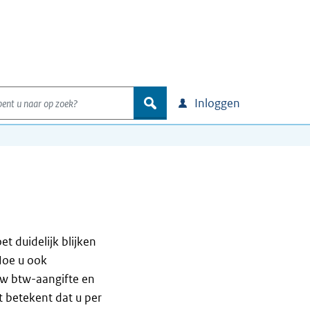
nt u naar op zoek?
zoek
Inloggen
t duidelijk blijken
Hoe u ook
uw btw-aangifte en
t betekent dat u per