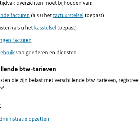
tijdvak overzichten moet bijhouden van:
ande facturen
(als u het
factuurstelsel
toepast)
sten (als u het
kasstelsel
toepast)
ngen facturen
gebruik
van goederen en diensten
illende btw-tarieven
ten die zijn belast met verschillende btw-tarieven, registreer
ef.
k
dministratie opzetten