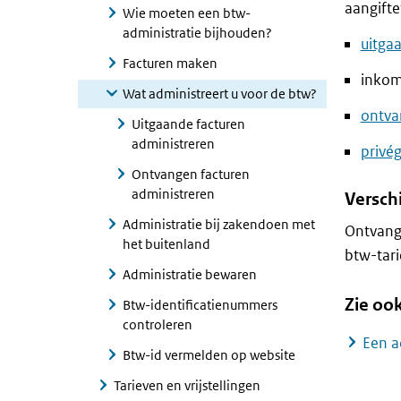
aangifte
Wie moeten een btw-
administratie bijhouden?
uitga
Facturen maken
inkom
Wat administreert u voor de btw?
ontva
Uitgaande facturen
administreren
privé
Ontvangen facturen
administreren
Versch
Administratie bij zakendoen met
Ontvangs
het buitenland
btw-tari
Administratie bewaren
Zie oo
Btw-identificatienummers
controleren
Een a
Btw-id vermelden op website
Tarieven en vrijstellingen