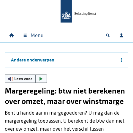
Ga naar hoofdinhoud
Ga direct naar hoofdnavigatie
Ga direct naar footer
Menu
Home
Open zoek
Inlo
Hoofdnavigatie
Andere onderwerpen
Lees voor
Margeregeling: btw niet berekenen
over omzet, maar over winstmarge
Bent u handelaar in margegoederen? U mag dan de
margeregeling toepassen. U berekent de btw dan niet
over uw omzet, maar over het verschil tussen