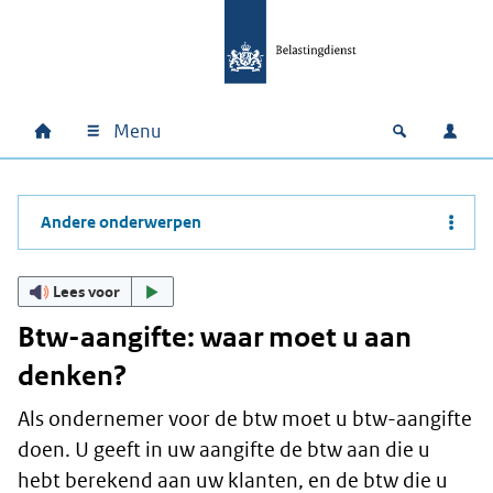
Ga naar hoofdinhoud
Ga direct naar hoofdnavigatie
Ga direct naar footer
Menu
Home
Open zoek
Inlo
Hoofdnavigatie
Andere onderwerpen
Lees voor
Btw-aangifte: waar moet u aan
denken?
Als ondernemer voor de btw moet u btw-aangifte
doen. U geeft in uw aangifte de btw aan die u
hebt berekend aan uw klanten, en de btw die u