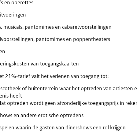
's en operettes
itvoeringen
s, musicals, pantomimes en cabaretvoorstellingen
lvoorstellingen, pantomimes en poppentheaters
gen
veringskosten van toegangskaarten
t 21%-tarief valt het verlenen van toegang tot:
iscotheek of buitenterrein waar het optreden van artiesten 
enis heeft
dat optreden wordt geen afzonderlijke toegangsprijs in reke
hows en andere erotische optredens
nspelen waarin de gasten van dinershows een rol krijgen