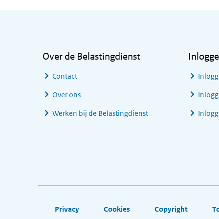
Algemene informatie
Over de Belastingdienst
Inlogg
Contact
Inlogg
Over ons
Inlogg
Werken bij de Belastingdienst
Inlog
Footer links
Privacy
Cookies
Copyright
T