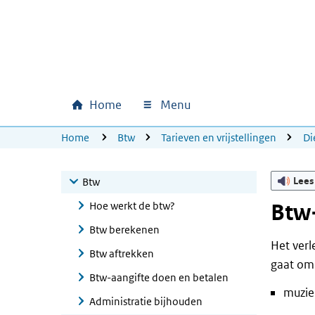
Ga naar hoofdinhoud
Ga direct naar hoofdnavigatie
Ga direct naar footer
Home
Menu
Hoofdnavigatie
U bevindt zich hier:
Home
Btw
Tarieven en vrijstellingen
Di
Lees
Btw
Hoe werkt de btw?
Btw-
Btw berekenen
Het verl
Btw aftrekken
gaat om
Btw-aangifte doen en betalen
muzie
Administratie bijhouden