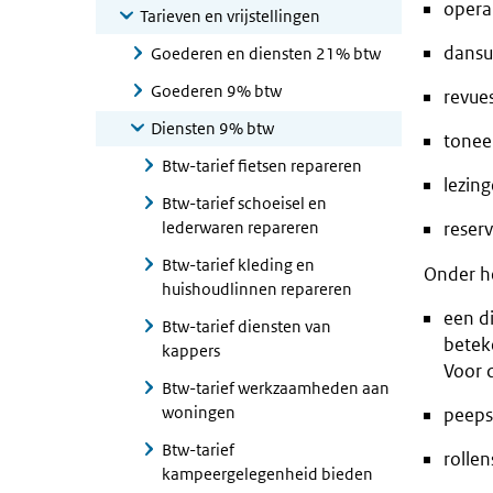
opera
Tarieven en vrijstellingen
dansu
Goederen en diensten 21% btw
Goederen 9% btw
revue
Diensten 9% btw
tonee
Btw-tarief fietsen repareren
lezin
Btw-tarief schoeisel en
lederwaren repareren
reser
Btw-tarief kleding en
Onder he
huishoudlinnen repareren
een d
Btw-tarief diensten van
betek
kappers
Voor 
Btw-tarief werkzaamheden aan
woningen
peeps
Btw-tarief
rolle
kampeergelegenheid bieden