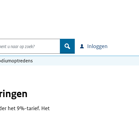
nt u naar op zoek?
zoek
Inloggen
podiumoptredens
ringen
er het 9%-tarief. Het