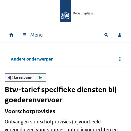
Ga naar hoofdinhoud
Ga direct naar hoofdnavigatie
Ga direct naar footer
Menu
Home
Open zoek
Inlo
Hoofdnavigatie
Andere onderwerpen
Lees voor
Btw-tarief specifieke diensten bij
goederenvervoer
Voorschotprovisies
Ontvangen voorschotprovisies (bijvoorbeeld
vergoedingen voor voorgeschoten invoerrechten en