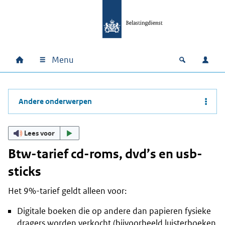
Ga naar hoofdinhoud
Ga direct naar hoofdnavigatie
Ga direct naar footer
Menu
Home
Open zoek
Inlo
Hoofdnavigatie
Andere onderwerpen
Lees voor
Btw-tarief cd-roms, dvd’s en usb-
sticks
Het 9%-tarief geldt alleen voor:
Digitale boeken die op andere dan papieren fysieke
dragers worden verkocht (bijvoorbeeld luisterboeken