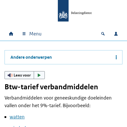
Ga naar hoofdinhoud
Ga direct naar hoofdnavigatie
Ga direct naar footer
Menu
Home
Open zoek
Inlo
Hoofdnavigatie
Andere onderwerpen
Lees voor
Btw-tarief verbandmiddelen
Verbandmiddelen voor geneeskundige doeleinden
vallen onder het 9%-tarief. Bijvoorbeeld:
watten