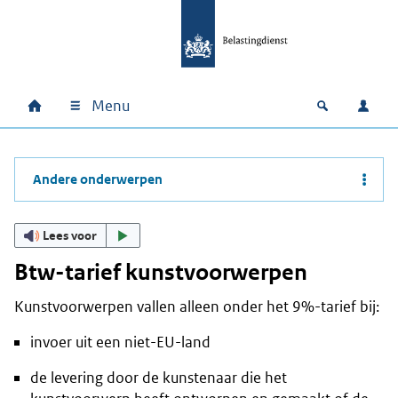
Ga naar hoofdinhoud
Ga direct naar hoofdnavigatie
Ga direct naar footer
Menu
Home
Open zoek
Inlo
Hoofdnavigatie
Andere onderwerpen
Lees voor
Btw-tarief kunstvoorwerpen
Kunstvoorwerpen vallen alleen onder het 9%-tarief bij:
invoer uit een niet-EU-land
de levering door de kunstenaar die het