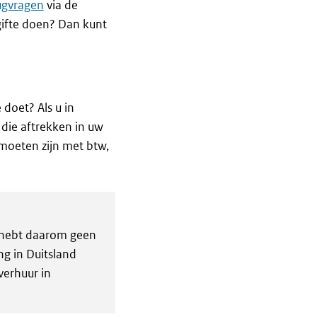
ugvragen
via de
gifte doen? Dan kunt
 doet? Als u in
 die aftrekken in uw
t moeten zijn met btw,
U hebt daarom geen
ng in Duitsland
verhuur in