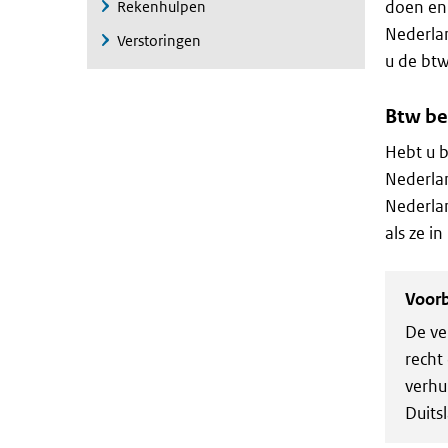
doen en 
Rekenhulpen
Nederlan
Verstoringen
u de btw
Btw be
Hebt u b
Nederlan
Nederlan
als ze i
Voor
De ve
recht
verhu
Duitsl