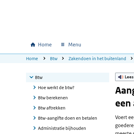
Ga naar hoofdinhoud
Ga direct naar hoofdnavigatie
Ga direct naar footer
Home
Menu
Hoofdnavigatie
U bevindt zich hier:
Home
Btw
Zakendoen in het buitenland
Lees
Btw
Hoe werkt de btw?
Aang
Btw berekenen
een 
Btw aftrekken
Voert e
Btw-aangifte doen en betalen
goederen
Administratie bijhouden
meeste g