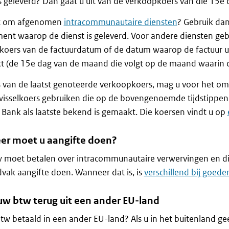
s geleverd? Dan gaat u uit van de verkoopkoers van die 15e 
t om afgenomen
intracommunautaire diensten
? Gebruik da
nt waarop de dienst is geleverd. Voor andere diensten geb
oers van de factuurdatum of de datum waarop de factuur u
kt (de 15e dag van de maand die volgt op de maand waarin d
s van de laatst genoteerde verkoopkoers, mag u voor het o
wisselkoers gebruiken die op de bovengenoemde tijdstippen
 Bank als laatste bekend is gemaakt. Die koersen vindt u op
r moet u aangifte doen?
w moet betalen over intracommunautaire verwervingen en di
ijdvak aangifte doen. Wanneer dat is, is
verschillend bij goede
uw btw terug uit een ander EU-land
tw betaald in een ander EU-land? Als u in het buitenland ge