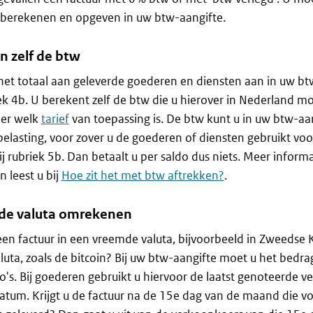
 berekenen en opgeven in uw btw-aangifte.
n zelf de btw
het totaal aan geleverde goederen en diensten aan in uw bt
iek 4b. U berekent zelf de btw die u hierover in Nederland mo
eer welk
tarief
van toepassing is. De btw kunt u in uw btw-aa
belasting, voor zover u de goederen of diensten gebruikt voo
ij rubriek 5b. Dan betaalt u per saldo dus niets. Meer inform
n leest u bij
Hoe zit het met btw aftrekken?
.
e valuta omrekenen
 een factuur in een vreemde valuta, bijvoorbeeld in Zweedse 
luta, zoals de bitcoin? Bij uw btw-aangifte moet u het bed
o's. Bij goederen gebruikt u hiervoor de laatst genoteerde 
atum. Krijgt u de factuur na de 15e dag van de maand die v