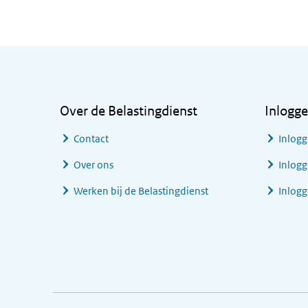
Algemene informatie
Over de Belastingdienst
Inlogg
Contact
Inlogg
Over ons
Inlogg
Werken bij de Belastingdienst
Inlog