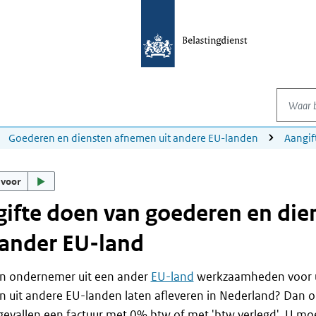
Waar be
Goederen en diensten afnemen uit andere EU-landen
Aangif
 voor
ifte doen van goederen en dien
ander EU-land
en ondernemer uit een ander
EU-land
werkzaamheden voor u 
 uit andere EU-landen laten afleveren in Nederland? Dan o
evallen een factuur met 0% btw of met 'btw verlegd'. U mo