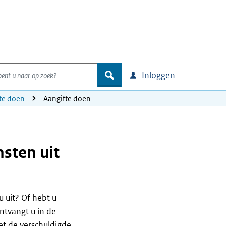
nt u naar op zoek?
zoek
Inloggen
te doen
Aangifte doen
sten uit
uit? Of hebt u
ntvangt u in de
et de verschuldigde