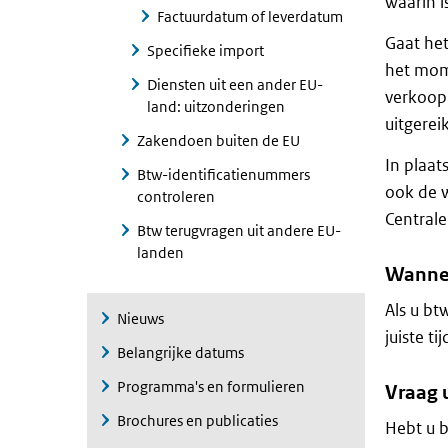
waarin i
Factuurdatum of leverdatum
Gaat he
Specifieke import
het mome
Diensten uit een ander EU-
verkoopk
land: uitzonderingen
uitgerei
Zakendoen buiten de EU
In plaat
Btw-identificatienummers
ook de 
controleren
Centrale
Btw terugvragen uit andere EU-
landen
Wannee
Als u bt
Nieuws
juiste t
Belangrijke datums
Programma's en formulieren
Vraag 
Brochures en publicaties
Hebt u b