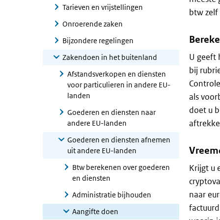
Tarieven en vrijstellingen
btw zelf
Onroerende zaken
Bereke
Bijzondere regelingen
U geeft 
Zakendoen in het buitenland
bij rubr
Afstandsverkopen en diensten
Control
voor particulieren in andere EU-
landen
als voor
doet u b
Goederen en diensten naar
aftrekke
andere EU-landen
Goederen en diensten afnemen
Vreemd
uit andere EU-landen
Btw berekenen over goederen
Krijgt u
en diensten
cryptova
naar eur
Administratie bijhouden
factuurd
Aangifte doen