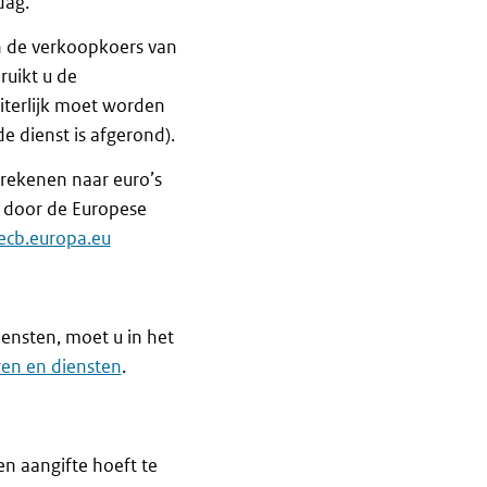
dag.
n de verkoopkoers van
ruikt u de
iterlijk moet worden
e dienst is afgerond).
mrekenen naar euro’s
 door de Europese
ecb.europa.eu
ensten, moet u in het
ren en diensten
.
en aangifte hoeft te