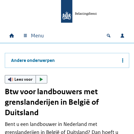
Ga naar hoofdinhoud
Ga direct naar hoofdnavigatie
Ga direct naar footer
Menu
Home
Open zoek
Inlo
Hoofdnavigatie
Andere onderwerpen
Lees voor
Btw voor landbouwers met
grenslanderijen in België of
Duitsland
Bent u een landbouwer in Nederland met
grenslanderijen in België of Duitsland? Dan hoeft u