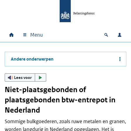
Ga naar hoofdinhoud
Ga direct naar hoofdnavigatie
Ga direct naar footer
Menu
Home
Open zoek
Inlo
Hoofdnavigatie
Andere onderwerpen
Lees voor
Niet-plaatsgebonden of
plaatsgebonden btw-entrepot in
Nederland
Sommige bulkgoederen, zoals ruwe metalen en granen,
worden langdurig in Nederland opgeslagen. Het is