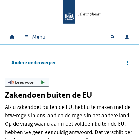
Ga naar hoofdinhoud
Ga direct naar hoofdnavigatie
Ga direct naar footer
Menu
Home
Open zoek
Inlo
Hoofdnavigatie
Andere onderwerpen
Lees voor
Zakendoen buiten de EU
Als u zakendoet buiten de EU, hebt u te maken met de
btw-regels in ons land en de regels in het andere land.
Op de vraag waar u aan moet voldoen buiten de EU,
hebben we geen eenduidig antwoord. Dat verschilt per