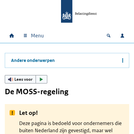
Ga naar hoofdinhoud
Ga direct naar hoofdnavigatie
Ga direct naar footer
Menu
Home
Open zoek
Inlo
Hoofdnavigatie
Andere onderwerpen
Lees voor
De MOSS-regeling
Let op!
Deze pagina is bedoeld voor ondernemers die
buiten Nederland zijn gevestigd, maar wel