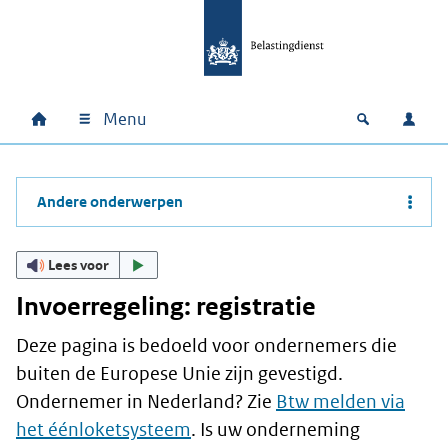
Ga naar hoofdinhoud
Ga direct naar hoofdnavigatie
Ga direct naar footer
Menu
Home
Open zoek
Inlo
Hoofdnavigatie
Andere onderwerpen
Lees voor
Invoerregeling: registratie
Deze pagina is bedoeld voor ondernemers die
buiten de Europese Unie zijn gevestigd.
Ondernemer in Nederland? Zie
Btw melden via
het éénloketsysteem
. Is uw onderneming