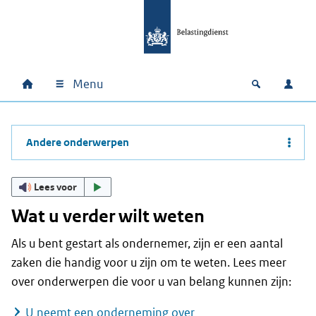
Ga naar hoofdinhoud
Ga direct naar hoofdnavigatie
Ga direct naar footer
Menu
Home
Open zoek
Inlo
Hoofdnavigatie
Andere onderwerpen
Lees voor
Wat u verder wilt weten
Als u bent gestart als ondernemer, zijn er een aantal
zaken die handig voor u zijn om te weten. Lees meer
over onderwerpen die voor u van belang kunnen zijn:
U neemt een onderneming over