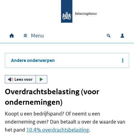
Ga naar hoofdinhoud
Ga direct naar hoofdnavigatie
Ga direct naar footer
Menu
Home
Open zoek
Inlo
Hoofdnavigatie
Andere onderwerpen
Lees voor
Overdrachtsbelasting (voor
ondernemingen)
Koopt u een bedrijfspand? Of neemt u een
onderneming over? Dan betaalt u over de waarde van
het pand
10,4% overdrachtsbelasting
.